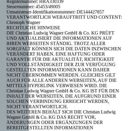
Registernummer: HRA330339
Steuernummer: 45453/49005
Umsatzsteuer-Identifikationsnummer: DE144427857
VERANTWORTLICH WEBAUFTRITT UND CONTENT:
Christoph Wagner
RECHTLICHE HINWEISE
DIE Christian Ludwig Wagner GmbH & Co. KG PRÜFT
UND AKTUALISIERT DIE INFORMATIONEN AUF
IHREN WEBSEITEN STÄNDIG. TROTZ ALLER
SORGFALT KÖNNEN SICH DIE DATEN INZWISCHEN
VERÄNDERT HABEN. EINE HAFTUNG ODER
GARANTIE FÜR DIE AKTUALITÄT, RICHTIGKEIT
UND VOLLSTÄNDIGKEIT DER ZUR VERFÜGUNG
GESTELLTEN INFORMATIONEN KANN DAHER
NICHT ÜBERNOMMEN WERDEN. GLEICHES GILT
AUCH FÜR ALLE ANDEREN WEBSEITEN, AUF DIE
MITTELS HYPERLINK VERWIESEN WIRD. DIE
Christian Ludwig Wagner GmbH & Co. KG IST FÜR DEN
INHALT DER WEBSEITEN, DIE AUFGRUND EINER
SOLCHEN VERBINDUNG ERREICHT WERDEN,
NICHT VERANTWORTLICH.
DES WEITEREN BEHÄLT SICH DIE Christian Ludwig
Wagner GmbH & Co. KG DAS RECHT VOR,
ÄNDERUNGEN ODER ERGÄNZUNGEN DER
BEREITGESTELLTEN INFORMATIONEN